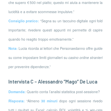
che supero € 500 nel piatto; questo mi aiuta a mantenere la
lucidità e a evitare scommesse impulsive.”
Consiglio pratico:
“Segna su un taccuino digitale ogni fold
importante; rivedere questi appunti mi permette di capire
quando ho reagito troppo emotivamente.”
Nota:
Lucia ricorda ai lettori che Personaedanno offre guide
su come impostare limiti giornalieri su
casino online stranieri
per prevenire dipendenze.”
Intervista C – Alessandro “Mago” De Luca
Domanda:
Quanto conta l’analisi statistica post‑sessione?
Risposta:
“Almeno
30 minuti
dopo ogni sessione rivedo
tutti i risultati su Excel; calcolo ROI, volatilità e % win‑rate