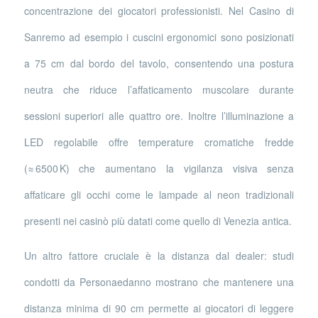
concentrazione dei giocatori professionisti. Nel Casino di
Sanremo ad esempio i cuscini ergonomici sono posizionati
a 75 cm dal bordo del tavolo, consentendo una postura
neutra che riduce l’affaticamento muscolare durante
sessioni superiori alle quattro ore. Inoltre l’illuminazione a
LED regolabile offre temperature cromatiche fredde
(≈ 6500 K) che aumentano la vigilanza visiva senza
affaticare gli occhi come le lampade al neon tradizionali
presenti nei casinò più datati come quello di Venezia antica.
Un altro fattore cruciale è la distanza dal dealer: studi
condotti da Personaedanno mostrano che mantenere una
distanza minima di 90 cm permette ai giocatori di leggere