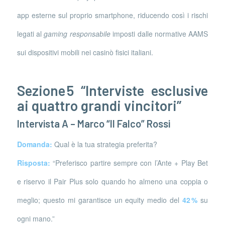
app esterne sul proprio smartphone, riducendo così i rischi
legati al
gaming responsabile
imposti dalle normative AAMS
sui dispositivi mobili nei casinò fisici italiani.
Sezione 5 “Interviste esclusive
ai quattro grandi vincitori”
Intervista A – Marco “Il Falco” Rossi
Domanda:
Qual è la tua strategia preferita?
Risposta:
“Preferisco partire sempre con l’Ante + Play Bet
e riservo il Pair Plus solo quando ho almeno una coppia o
meglio; questo mi garantisce un equity medio del
42 %
su
ogni mano.”