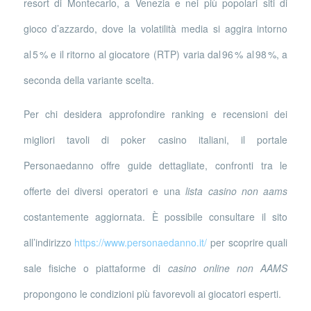
resort di Montecarlo, a Venezia e nei più popolari siti di
gioco d’azzardo, dove la volatilità media si aggira intorno
al 5 % e il ritorno al giocatore (RTP) varia dal 96 % al 98 %, a
seconda della variante scelta.
Per chi desidera approfondire ranking e recensioni dei
migliori tavoli di poker casino italiani, il portale
Personaedanno offre guide dettagliate, confronti tra le
offerte dei diversi operatori e una
lista casino non aams
costantemente aggiornata. È possibile consultare il sito
all’indirizzo
https://www.personaedanno.it/
per scoprire quali
sale fisiche o piattaforme di
casino online non AAMS
propongono le condizioni più favorevoli ai giocatori esperti.