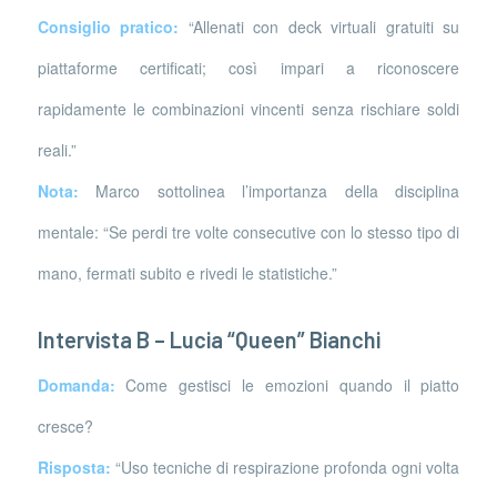
Consiglio pratico:
“Allenati con deck virtuali gratuiti su
piattaforme certificati; così impari a riconoscere
rapidamente le combinazioni vincenti senza rischiare soldi
reali.”
Nota:
Marco sottolinea l’importanza della disciplina
mentale: “Se perdi tre volte consecutive con lo stesso tipo di
mano, fermati subito e rivedi le statistiche.”
Intervista B – Lucia “Queen” Bianchi
Domanda:
Come gestisci le emozioni quando il piatto
cresce?
Risposta:
“Uso tecniche di respirazione profonda ogni volta