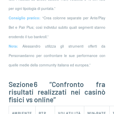
per ogni tipologia di puntata.”
Consiglio pratico:
“Crea colonne separate per Ante/Play
Bet e Pair Plus; così individui subito quali segmenti stanno
erodendo il tuo bankroll.”
Nota:
Alessandro utilizza gli strumenti offerti da
Personaedanno per confrontare le sue performance con
quelle medie della community italiana ed europea.”
Sezione 6 “Confronto fra
risultati realizzati nei casinò
fisici vs online”
AMBIENTE
RTP
VOLATILITÀ
WIN‑RATE