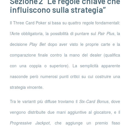
Sezione 2 “Le regole chiave che
influiscono sulla strategia”
Il Three Card Poker si basa su quattro regole fondamentali:
l’Ante obbligatoria, la possibilità di puntare sul
Pair Plus
, la
decisione
Play Bet
dopo aver visto le proprie carte e la
comparazione finale contro la mano del dealer (qualifica
con una coppia o superiore). La semplicità apparente
nasconde però numerosi punti critici su cui costruire una
strategia vincente.
Tra le varianti più diffuse troviamo il
Six‑Card Bonus
, dove
vengono distribuite due mani aggiuntive al giocatore, e il
Progressive Jackpot
, che aggiunge un premio fisso