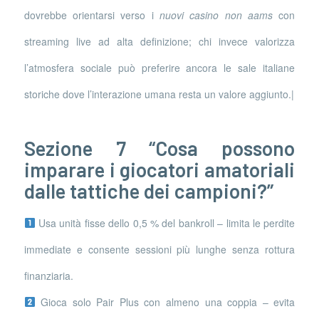
dovrebbe orientarsi verso i
nuovi casino non aams
con
streaming live ad alta definizione; chi invece valorizza
l’atmosfera sociale può preferire ancora le sale italiane
storiche dove l’interazione umana resta un valore aggiunto.|
Sezione 7 “Cosa possono
imparare i giocatori amatoriali
dalle tattiche dei campioni?”
Usa unità fisse dello 0,5 % del bankroll – limita le perdite
immediate e consente sessioni più lunghe senza rottura
finanziaria.
Gioca solo Pair Plus con almeno una coppia – evita