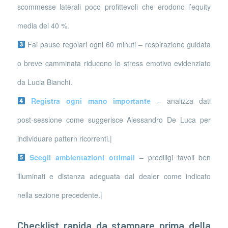
scommesse laterali poco profittevoli che erodono l’equity
media del 40 %.
Fai pause regolari ogni 60 minuti – respirazione guidata
o breve camminata riducono lo stress emotivo evidenziato
da Lucia Bianchi.
Registra ogni mano importante
– analizza dati
post‑sessione come suggerisce Alessandro De Luca per
individuare pattern ricorrenti.|
Scegli ambientazioni ottimali
– prediligi tavoli ben
illuminati e distanza adeguata dal dealer come indicato
nella sezione precedente.|
Checklist rapida da stampare prima della