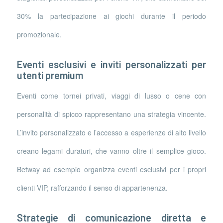
30% la partecipazione ai giochi durante il periodo
promozionale.
Eventi esclusivi e inviti personalizzati per
utenti premium
Eventi come tornei privati, viaggi di lusso o cene con
personalità di spicco rappresentano una strategia vincente.
L’invito personalizzato e l’accesso a esperienze di alto livello
creano legami duraturi, che vanno oltre il semplice gioco.
Betway ad esempio organizza eventi esclusivi per i propri
clienti VIP, rafforzando il senso di appartenenza.
Strategie di comunicazione diretta e