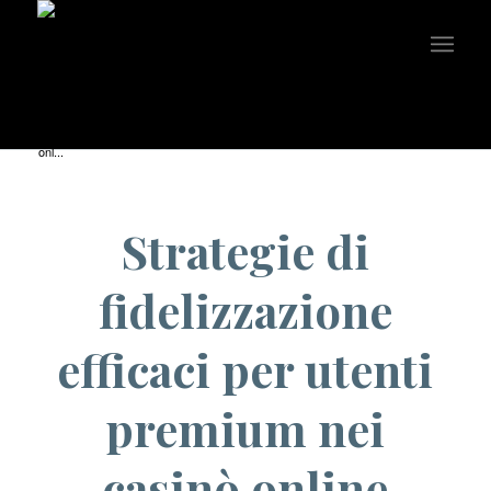
You are here:
Home
/
Uncategorized
/
Strategie di fidelizzazione efficaci per utenti premium nei casinò
onl...
Strategie di
fidelizzazione
efficaci per utenti
premium nei
casinò online