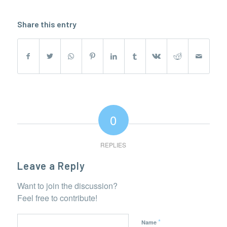
Share this entry
0
REPLIES
Leave a Reply
Want to join the discussion?
Feel free to contribute!
*
Name