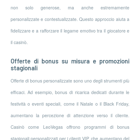
non solo generose, ma anche estremamente
personalizzate e contestualizzate. Questo approccio aiuta a
fidelizzare e a rafforzare il legame emotivo tra il giocatore e
il casinò.
Offerte di bonus su misura e promozioni
stagionali
Offerte di bonus personalizzate sono uno degli strumenti più
efficaci. Ad esempio, bonus di ricarica dedicati durante le
festività o eventi speciali, come il Natale o il Black Friday,
aumentano la percezione di attenzione verso il cliente.
Casinò come LeoVegas offrono programmi di bonus
stagionali personalizzati per i clienti VIP, che aumentano del