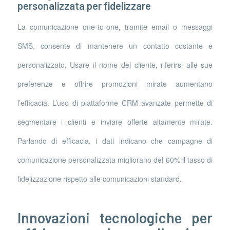
personalizzata per fidelizzare
La comunicazione one-to-one, tramite email o messaggi
SMS, consente di mantenere un contatto costante e
personalizzato. Usare il nome del cliente, riferirsi alle sue
preferenze e offrire promozioni mirate aumentano
l’efficacia. L’uso di piattaforme CRM avanzate permette di
segmentare i clienti e inviare offerte altamente mirate.
Parlando di efficacia, i dati indicano che campagne di
comunicazione personalizzata migliorano del 60% il tasso di
fidelizzazione rispetto alle comunicazioni standard.
Innovazioni tecnologiche per