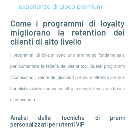
esperienze di gioco premium
Come i programmi di loyalty
migliorano la retention dei
clienti di alto livello
I programmi di loyalty sono uno strumento fondamentale
per aumentare la fedeltà dei clienti top. Questi programmi
riconoscono il valore dei giocatori premium offrendo premi e
benefici esclusivi che vanno oltre le semplici vincite o bonus
di benvenuto.
Analisi delle tecniche di premi
personalizzati per utenti VIP