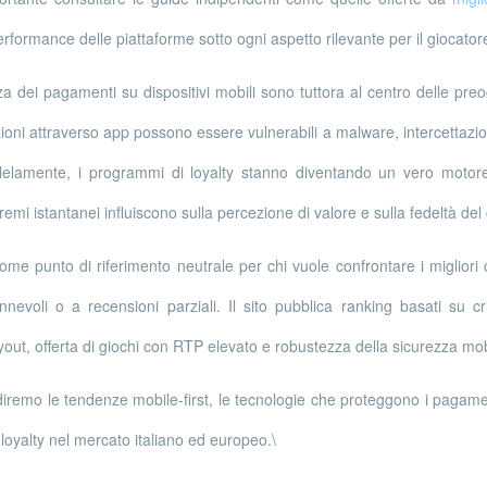
performance delle piattaforme sotto ogni aspetto rilevante per il giocator
za dei pagamenti su dispositivi mobili sono tuttora al centro delle pre
ioni attraverso app possono essere vulnerabili a malware, intercettazion
lelamente, i programmi di loyalty stanno diventando un vero motore
premi istantanei influiscono sulla percezione di valore e sulla fedeltà del 
come punto di riferimento neutrale per chi vuole confrontare i migliori
nevoli o a recensioni parziali. Il sito pubblica ranking basati su cr
ut, offerta di giochi con RTP elevato e robustezza della sicurezza mob
diremo le tendenze mobile‑first, le tecnologie che proteggono i pagame
loyalty nel mercato italiano ed europeo.\