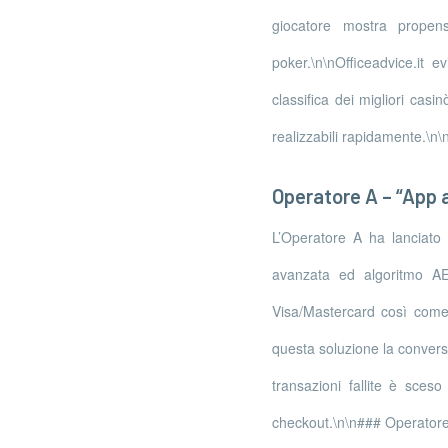
giocatore mostra propen
poker.\n\nOfficeadvice.it e
classifica dei migliori cas
realizzabili rapidamente.\n\
Operatore A – “App a
L’Operatore A ha lanciato
avanzata ed algoritmo AES
Visa/Mastercard così come 
questa soluzione la conversi
transazioni fallite è sceso
checkout.\n\n### Operatore