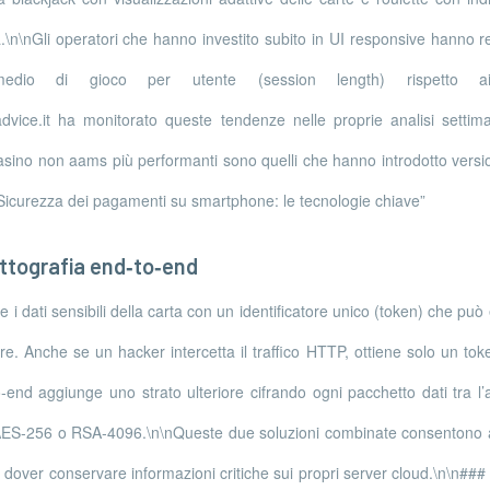
a.\n\nGli operatori che hanno investito subito in UI responsive hanno
edio di gioco per utente (session length) rispetto ai 
eadvice.it ha monitorato queste tendenze nelle proprie analisi settim
casino non aams più performanti sono quelli che hanno introdotto version
“Sicurezza dei pagamenti su smartphone: le tecnologie chiave”
ittografia end‑to‑end
 i dati sensibili della carta con un identificatore unico (token) che può
ore. Anche se un hacker intercetta il traffico HTTP, ottiene solo un tok
to‑end aggiunge uno strato ulteriore cifrando ogni pacchetto dati tra l’
ES‑256 o RSA‑4096.\n\nQueste due soluzioni combinate consentono all
dover conservare informazioni critiche sui propri server cloud.\n\n###