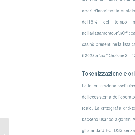
errori d’inserimento puntat
del 18 % del tempo m
nell’adattamento.\n\nOffic
casinò presenti nella lista 
il 2022.\n\n## Sezione 2 – 
Tokenizzazione e cr
La tokenizzazione sostituisce
dell’ecosistema dell’operat
reale. La crittografia end‑
backend usando algoritmi A
Le offerte di benvenuto più generose
gli standard PCI DSS senza 
del panorama dei casinò online nel