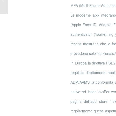
2024...
MFA (Multi‑Factor Authentic
Le moderne app integrano l
(Apple Face ID, Android F
authenticator (“something y
recenti mostrano che le fro
prevedono solo l’opzionale
In Europa la direttiva PSD2 
requisito direttamente applic
ADM/AAMS la conformità al
native ed ibride.\n\nPer ve
pagina dell’app store insie
regolarmente questi aspetti 