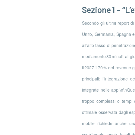
Sezione 1 – “L’
Secondo gli ultimi report di
Unito, Germania, Spagna e I
all’alto tasso di penetrazio
mediamente 30 minuti al gio
il 2027 il 70 % del revenue 
principali: l’integrazione d
integrate nelle app.\n\nQu
troppo complessi o tempi d
ottimale osservata dagli esp
mobile richiede anche una r
scorrimento touch, tavoli da