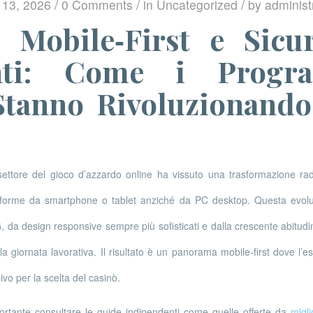
/
/
/
l 13, 2026
0 Comments
in
Uncategorized
by
administr
e Mobile‑First e Sicu
nti: Come i Progr
Stanno Rivoluzionando
 settore del gioco d’azzardo online ha vissuto una trasformazione ra
taforme da smartphone o tablet anziché da PC desktop. Questa evolu
G, da design responsive sempre più sofisticati e dalla crescente abitud
a giornata lavorativa. Il risultato è un panorama mobile‑first dove l’
isivo per la scelta del casinò.
portante consultare le guide indipendenti come quelle offerte da
migl