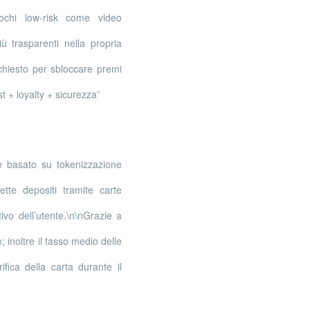
ochi low‑risk come video
iù trasparenti nella propria
ichiesto per sbloccare premi
t + loyalty + sicurezza”
e basato su tokenizzazione
tte depositi tramite carte
vo dell’utente.\n\nGrazie a
 inoltre il tasso medio delle
ifica della carta durante il