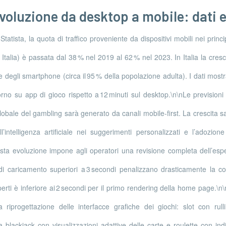
evoluzione da desktop a mobile: dati e
 Statista, la quota di traffico proveniente da dispositivi mobili nei prin
talia) è passata dal 38 % nel 2019 al 62 % nel 2023. In Italia la cresci
ne degli smartphone (circa il 95 % della popolazione adulta). I dati mos
rno su app di gioco rispetto a 12 minuti sul desktop.\n\nLe prevision
globale del gambling sarà generato da canali mobile‑first. La crescita 
ell’intelligenza artificiale nei suggerimenti personalizzati e l’adozione 
esta evoluzione impone agli operatori una revisione completa dell’esp
i caricamento superiori a 3 secondi penalizzano drasticamente la co
erti è inferiore ai 2 secondi per il primo rendering della home page.\n
iprogettazione delle interfacce grafiche dei giochi: slot con rulli 
 blackjack con visualizzazioni adattive delle carte e roulette con indi