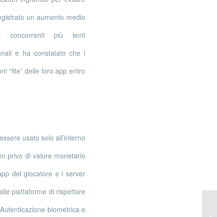
 registrato un aumento medio
concorrenti più lenti
anali e ha constatato che i
i “lite” delle loro app entro
 essere usato solo all’interno
en privo di valore monetario
app del giocatore e i server
e piattaforme di rispettare
 Autenticazione biometrica e
15