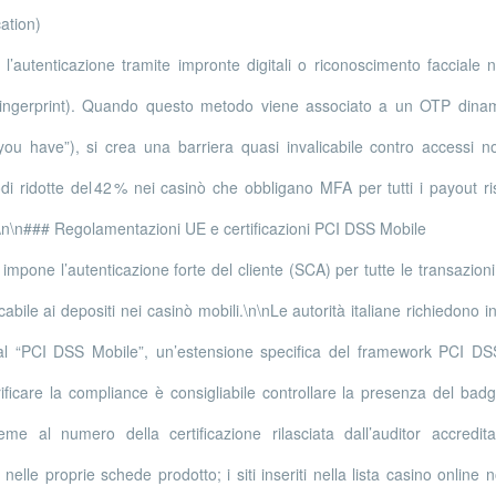
ation)
’autenticazione tramite impronte digitali o riconoscimento facciale n
ingerprint). Quando questo metodo viene associato a un OTP dina
ou have”), si crea una barriera quasi invalicabile contro accessi non
di ridotte del 42 % nei casinò che obbligano MFA per tutti i payout r
.\n\n### Regolamentazioni UE e certificazioni PCI DSS Mobile
impone l’autenticazione forte del cliente (SCA) per tutte le transazion
abile ai depositi nei casinò mobili.\n\nLe autorità italiane richiedono ino
 “PCI DSS Mobile”, un’estensione specifica del framework PCI DSS 
rificare la compliance è consigliabile controllare la presenza del bad
me al numero della certificazione rilasciata dall’auditor accreditat
nelle proprie schede prodotto; i siti inseriti nella lista casino onlin