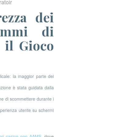
atoir
rezza dei
ammi di
 il Gioco
dicale: la maggior parte dei
zione è stata guidata dalla
ine di scommettere durante i
esperienza utente su schermi
iori casino non AAMS
, dove