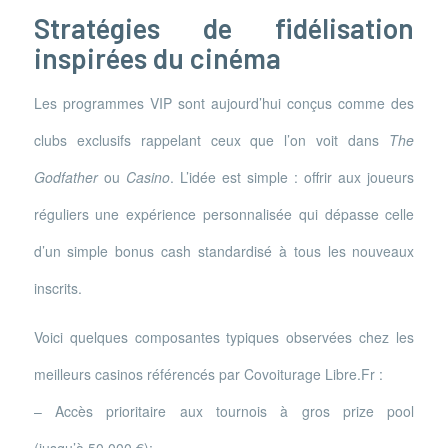
Stratégies de fidélisation
inspirées du cinéma
Les programmes VIP sont aujourd’hui conçus comme des
clubs exclusifs rappelant ceux que l’on voit dans
The
Godfather
ou
Casino
. L’idée est simple : offrir aux joueurs
réguliers une expérience personnalisée qui dépasse celle
d’un simple bonus cash standardisé à tous les nouveaux
inscrits.
Voici quelques composantes typiques observées chez les
meilleurs casinos référencés par Covoiturage Libre.Fr :
– Accès prioritaire aux tournois à gros prize pool