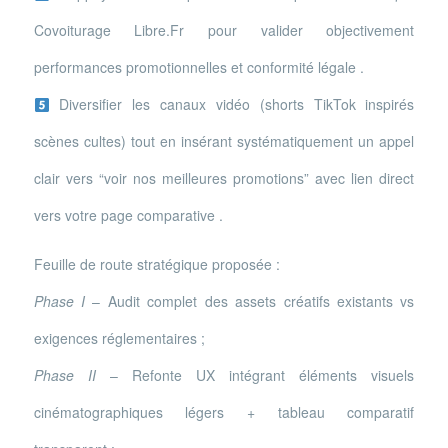
Covoiturage Libre.Fr pour valider objectivement
performances promotionnelles et conformité légale .
Diversifier les canaux vidéo (shorts TikTok inspirés
scènes cultes) tout en insérant systématiquement un appel
clair vers “voir nos meilleures promotions” avec lien direct
vers votre page comparative .
Feuille de route stratégique proposée :
Phase I
– Audit complet des assets créatifs existants vs
exigences réglementaires ;
Phase II
– Refonte UX intégrant éléments visuels
cinématographiques légers + tableau comparatif