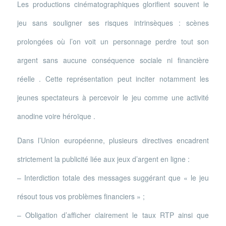
Les productions cinématographiques glorifient souvent le
jeu sans souligner ses risques intrinsèques : scènes
prolongées où l’on voit un personnage perdre tout son
argent sans aucune conséquence sociale ni financière
réelle . Cette représentation peut inciter notamment les
jeunes spectateurs à percevoir le jeu comme une activité
anodine voire héroïque .
Dans l’Union européenne, plusieurs directives encadrent
strictement la publicité liée aux jeux d’argent en ligne :
– Interdiction totale des messages suggérant que « le jeu
résout tous vos problèmes financiers » ;
– Obligation d’afficher clairement le taux RTP ainsi que