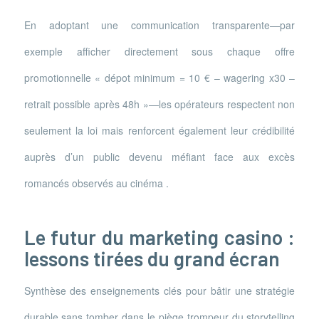
En adoptant une communication transparente—par
exemple afficher directement sous chaque offre
promotionnelle « dépot minimum = 10 € – wagering x30 –
retrait possible après 48h »—les opérateurs respectent non
seulement la loi mais renforcent également leur crédibilité
auprès d’un public devenu méfiant face aux excès
romancés observés au cinéma .
Le futur du marketing casino :
lessons tirées du grand écran
Synthèse des enseignements clés pour bâtir une stratégie
durable sans tomber dans le piège trompeur du storytelling