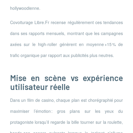
hollywoodienne.
Covoiturage Libre.Fr recense régulièrement ces tendances
dans ses rapports mensuels, montrant que les campagnes
axées sur le high‑roller génèrent en moyenne +15 % de
trafic organique par rapport aux publicités plus neutres.
Mise en scène vs expérience
utilisateur réelle
Dans un film de casino, chaque plan est chorégraphié pour
maximiser l’émotion : gros plans sur les yeux du
protagoniste lorsqu’il regarde la bille tourner sur la roulette,