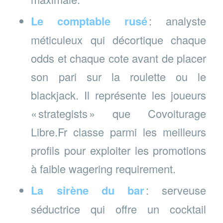
Le comptable rusé
: analyste
méticuleux qui décortique chaque
odds et chaque cote avant de placer
son pari sur la roulette ou le
blackjack. Il représente les joueurs
« strategists » que Covoiturage
Libre.Fr classe parmi les meilleurs
profils pour exploiter les promotions
à faible wagering requirement.
La sirène du bar
: serveuse
séductrice qui offre un cocktail