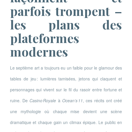
parfois trompent –
les plans des
plateformes
modernes
Le septième art a toujours eu un faible pour le glamour des
tables de jeu : lumières tamisées, jetons qui claquent et
personnages qui vivent sur le fil du rasoir entre fortune et
ruine. De
Casino Royale
à
Ocean’s 11
, ces récits ont créé
une mythologie où chaque mise devient une scène
dramatique et chaque gain un climax épique. Le public en