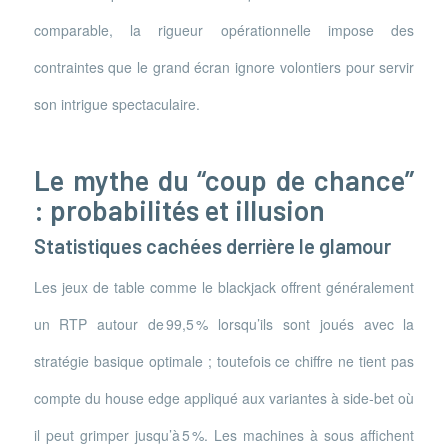
comparable, la rigueur opérationnelle impose des
contraintes que le grand écran ignore volontiers pour servir
son intrigue spectaculaire.
Le mythe du “coup de chance”
: probabilités et illusion
Statistiques cachées derrière le glamour
Les jeux de table comme le blackjack offrent généralement
un RTP autour de 99,5 % lorsqu’ils sont joués avec la
stratégie basique optimale ; toutefois ce chiffre ne tient pas
compte du house edge appliqué aux variantes à side‑bet où
il peut grimper jusqu’à 5 %. Les machines à sous affichent