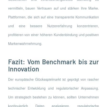
vermitteln, bauen Vertrauen auf und stärken ihre Marke.
Plattformen, die sich auf eine transparente Kommunikation
und eine bessere Nutzererfahrung konzentrieren,
profitieren von einer höheren Kundenbindung und positiven
Markenwahrnehmung.
Fazit: Vom Benchmark bis zur
Innovation
Der europäische Glücksspielmarkt ist geprägt von rascher
technischer Entwicklung und regulatorischer Anpassung.
Um strategisch bestehen zu können, sollten Unternehmen
kontinuierlich Daten analysieren, regulatorische