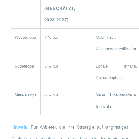
(GESCHÄTZT,
2023-2027)
Westeuropa
7 % p.a.
Mobil-First,
Zahlungsdiversifikation
Südeuropa
5 % p.a.
Lokale Inhalte,
Kulturadaption
Mitteleuropa
6 % p.a.
Neue Lizenzmodelle,
Innovation
Hinweis:
Für Anbieter, die ihre Strategie auf langfristiges
Wachstum ausrichten, ist eine fundierte Kenntnis der