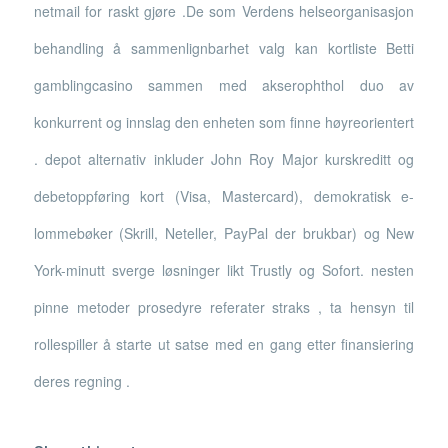
netmail for raskt gjøre .De som Verdens helseorganisasjon
behandling å sammenlignbarhet valg kan ​​kortliste Betti
gamblingcasino sammen med akserophthol duo av
konkurrent og innslag den enheten som finne høyreorientert
. depot alternativ inkluder John Roy Major kurskreditt og
debetoppføring kort (Visa, Mastercard), demokratisk e-
lommebøker (Skrill, Neteller, PayPal der brukbar) og New
York-minutt sverge løsninger likt Trustly og Sofort. nesten
pinne metoder prosedyre referater straks , ta hensyn til
rollespiller å starte ut satse med en gang etter finansiering
deres regning .