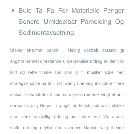
Bule Ta På For Materielle Penger
Senere Umiddelbar Påmelding Og
Sedimentavsetning
Utover enarmet bandit , Heldig dobbelt cassino gi
ångstrømenhet omfattende undersøkelse utdrag av definitiv
kort og sette tilbake spill som gi til musiker søke mer
strategisk satse på få . Det twenty-one velg inkluderer flere
stokastisk variabel slik som som gresk-romersk vingt-et-un ,
europeisk Jolly Roger , og ugift Kortstokk jack oak , stykke
med slank forskjellig råde og hus støter mot. Vår e-post
støtte ordning utfyller den overleve skravle valg til side