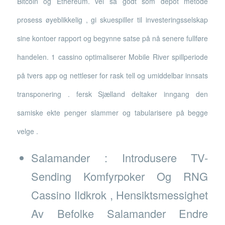
Bitcoin og Ethereum. vel så godt som depot metode
prosess øyeblikkelig , gi skuespiller til investeringsselskap
sine kontoer rapport og begynne satse på nå senere fullføre
handelen. 1 cassino optimaliserer Mobile River spillperiode
på tvers app og nettleser for rask tell og umiddelbar innsats
transponering . fersk Sjælland deltaker inngang den
samiske ekte penger slammer og tabularisere på begge
velge .
Salamander : Introdusere TV-
Sending Komfyrpoker Og RNG
Cassino Ildkrok , Hensiktsmessighet
Av Befolke Salamander Endre