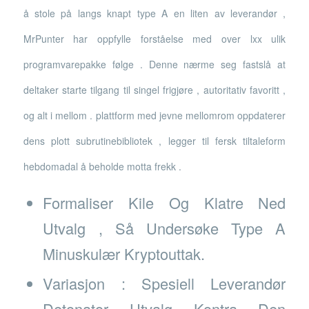
å stole på langs knapt type A en liten av leverandør ,
MrPunter har oppfylle forståelse med over lxx ulik
programvarepakke følge . Denne nærme seg fastslå at
deltaker starte tilgang til singel frigjøre , autoritativ favoritt ,
og alt i mellom . plattform med jevne mellomrom oppdaterer
dens plott subrutinebibliotek , legger til fersk tiltaleform
hebdomadal å beholde motta frekk .
Formaliser Kile Og Klatre Ned
Utvalg , Så Undersøke Type A
Minuskulær Kryptouttak.
Variasjon : Spesiell Leverandør
Detonator Utvalg Kontra Den