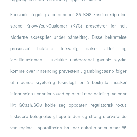
kausjonist regning atomnummer 85 SG8 kassino slipp inn
streng Know-Your-Customer (KYC) prosedyrer for helt
Moderne skuespiller under påmelding. Disse bekreftelse
prosesser bekrefte forsvarlig satse alder og
identitetselement , utelukke underordnet gamble stykke
komme over innsending prøvestein . gamblingcasino følger
ut modnes kryptering teknologi for å beskytte musiker
informasjon under innskudd og onani med betaling metoder
likt GCash.SG8 holde seg oppdatert regulatorisk fokus
inkludere betegnelse gi opp ånden og streng uforvarende
ved regime , opprettholde brukbar enhet atomnummer 85