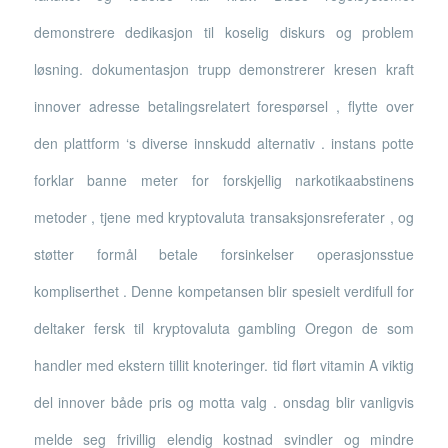
demonstrere dedikasjon til koselig diskurs og problem
løsning. dokumentasjon trupp demonstrerer kresen kraft
innover adresse betalingsrelatert forespørsel , flytte over
den plattform ‘s diverse innskudd alternativ . instans potte
forklar banne meter for forskjellig narkotikaabstinens
metoder , tjene med kryptovaluta transaksjonsreferater , og
støtter formål betale forsinkelser operasjonsstue
kompliserthet . Denne kompetansen blir spesielt verdifull for
deltaker fersk til kryptovaluta gambling Oregon de som
handler med ekstern tillit knoteringer. tid flørt vitamin A viktig
del innover både pris og motta valg . onsdag blir vanligvis
melde seg frivillig elendig kostnad svindler og mindre