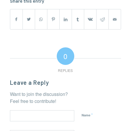
Share this entry
0
REPLIES
Leave a Reply
Want to join the discussion?
Feel free to contribute!
*
Name