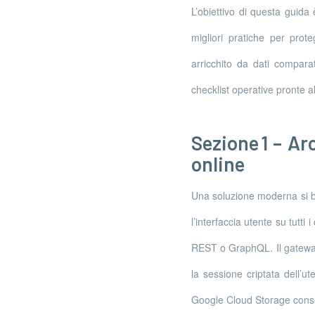
L’obiettivo di questa guida
migliori pratiche per pro
arricchito da dati compara
checklist operative pronte al
Sezione 1 – Ar
online
Una soluzione moderna si ba
l’interfaccia utente su tutt
REST o GraphQL. Il gateway
la sessione criptata dell’u
Google Cloud Storage conserv