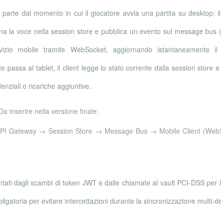
e parte dal momento in cui il giocatore avvia una partita su desktop: il 
na la voce nella session store e pubblica un evento sul message bus 
izio mobile tramite WebSocket, aggiornando istantaneamente il ba
passa al tablet, il client legge lo stato corrente dalla session store e 
nziali o ricariche aggiuntive.
a inserire nella versione finale:
API Gateway → Session Store → Message Bus → Mobile Client (WebS
entati dagli scambi di token JWT e dalle chiamate al vault PCI‑DSS per 
bligatoria per evitare intercettazioni durante la sincronizzazione multi‑d