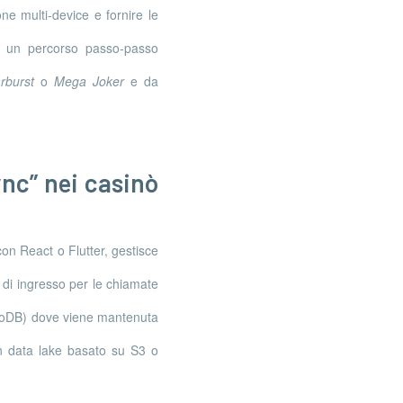
ne multi‑device e fornire le
rà un percorso passo‑passo
rburst
o
Mega Joker
e da
ync” nei casinò
on React o Flutter, gestisce
o di ingresso per le chiamate
amoDB) dove viene mantenuta
 un data lake basato su S3 o