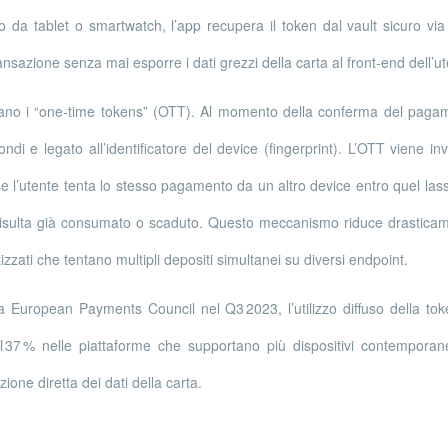
to da tablet o smartwatch, l’app recupera il token dal vault sicuro v
ansazione senza mai esporre i dati grezzi della carta al front‑end dell’ut
ttano i “one‑time tokens” (OTT). Al momento della conferma del paga
di e legato all’identificatore del device (fingerprint). L’OTT viene inv
 l’utente tenta lo stesso pagamento da un altro device entro quel lasso
risulta già consumato o scaduto. Questo meccanismo riduce drasticamen
izzati che tentano multipli depositi simultanei su diversi endpoint.
a European Payments Council nel Q3 2023, l’utilizzo diffuso della to
 37 % nelle piattaforme che supportano più dispositivi contemporan
one diretta dei dati della carta.