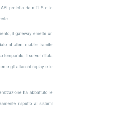
ia API protetta da mTLS e lo
ente.
mento, il gateway emette un
iato al client mobile tramite
 temporale, il server rifiuta
te gli attacchi replay e le
kenizzazione ha abbattuto le
eamente rispetto ai sistemi