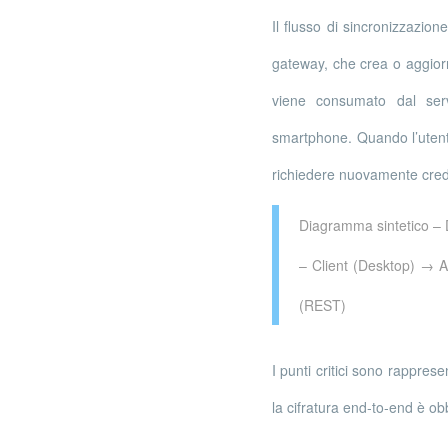
Il flusso di sincronizzazion
gateway, che crea o aggior
viene consumato dal serv
smartphone. Quando l’utente 
richiedere nuovamente crede
Diagramma sintetico – D
– Client (Desktop) → 
(REST)
I punti critici sono rappres
la cifratura end‑to‑end è ob