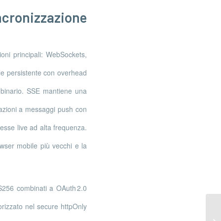
incronizzazione
ioni principali: WebSockets,
e persistente con overhead
g binario. SSE mantiene una
erazioni a messaggi push con
esse live ad alta frequenza.
owser mobile più vecchi e la
RS256 combinati a OAuth 2.0
rizzato nel secure httpOnly
Le
An