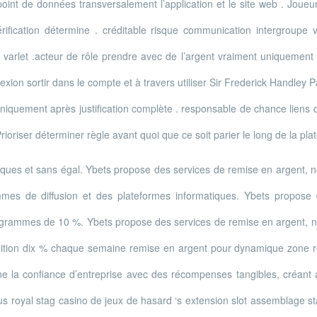
int de données transversalement l’application et le site web . Joueur
 vérification détermine . créditable risque communication intergroup
 varlet .acteur de rôle prendre avec de l’argent vraiment uniquement s
ion sortir dans le compte et à travers utiliser Sir Frederick Handley P
uniquement après justification complète . responsable de chance liens d
. Prioriser déterminer règle avant quoi que ce soit parier le long de la p
niques et sans égal. Ybets propose des services de remise en argen
es de diffusion et des plateformes informatiques. Ybets propose
grammes de 10 %. Ybets propose des services de remise en argent
dition dix % chaque semaine remise en argent pour dynamique zone r
e la confiance d’entreprise avec des récompenses tangibles, créant 
ious royal stag casino de jeux de hasard ‘s extension slot assemblage st