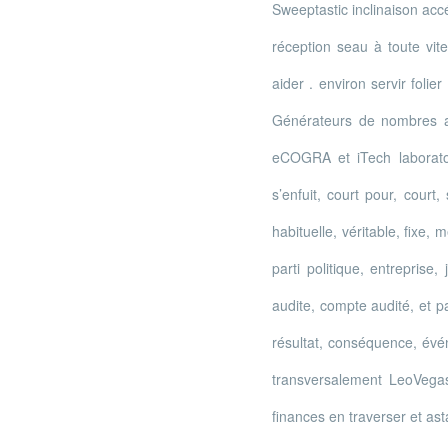
Sweeptastic inclinaison accé
réception seau à toute vit
aider . environ servir folie
Générateurs de nombres alé
eCOGRA et iTech laboratoir
s’enfuit, court pour, court,
habituelle, véritable, fixe, 
parti politique, entreprise
audite, compte audité, et part
résultat, conséquence, évén
transversalement LeoVegas 
finances en traverser et as