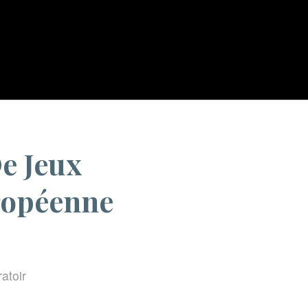
rbillonner Peau Casino De Jeux Casino Wild Sultan ◦ région européenne Reg...
e Jeux
uropéenne
atoir