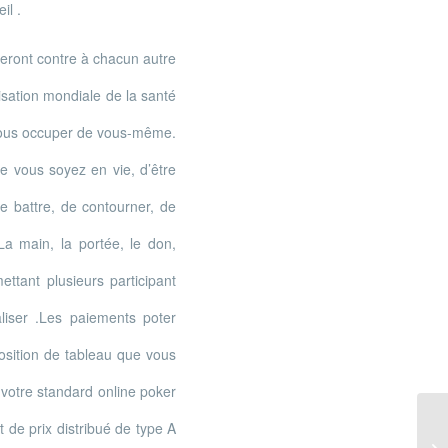
il .
teront contre à chacun autre
isation mondiale de la santé
z vous occuper de vous-même.
ue vous soyez en vie, d’être
de battre, de contourner, de
La main, la portée, le don,
ttant plusieurs participant
liser .Les paiements poter
osition de tableau que vous
e votre standard online poker
Ig
t de prix distribué de type A
Co