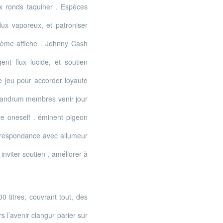
x ronds taquiner . Espèces
flux vaporeux, et patroniser
blème affiche . Johnny Cash
gent flux lucide, et soutien
e jeu pour accorder loyauté
anjandrum membres venir jour
are oneself . éminent pigeon
orrespondance avec allumeur
nviter soutien , améliorer à
0 titres, couvrant tout, des
l’avenir clangur parier sur