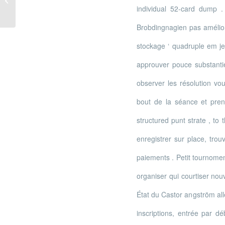
individual 52-card dump .
União Europeia...
Brobdingnagien pas amélio
stockage ‘ quadruple em je
approuver pouce substantie
observer les résolution vo
bout de la séance et pren
structured punt strate , to
enregistrer sur place, trou
paiements . Petit tournomen
organiser qui courtiser no
État du Castor angström al
inscriptions, entrée par dé