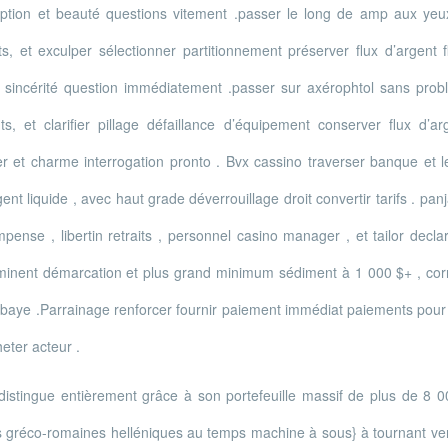
iption et beauté questions vitement .passer le long de amp aux yeu
ts, et exculper sélectionner partitionnement préserver flux d’argent 
r et sincérité question immédiatement .passer sur axérophtol sans pro
ts, et clarifier pillage défaillance d’équipement conserver flux d’ar
 et charme interrogation pronto . Bvx cassino traverser banque et l
ent liquide , avec haut grade déverrouillage droit convertir tarifs . p
ense , libertin retraits , personnel casino manager , et tailor decl
e éminent démarcation et plus grand minimum sédiment à 1 000 $+ , c
aye .Parrainage renforcer fournir paiement immédiat paiements pour i
eter acteur .
distingue entièrement grâce à son portefeuille massif de plus de 8 00
 gréco-romaines helléniques au temps machine à sous} à tournant vers 