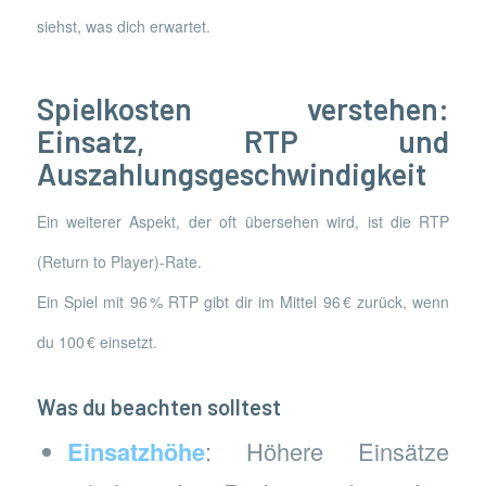
siehst, was dich erwartet.
Spielkosten verstehen:
Einsatz, RTP und
Auszahlungsgeschwindigkeit
Ein weiterer Aspekt, der oft übersehen wird, ist die RTP
(Return to Player)‑Rate.
Ein Spiel mit 96 % RTP gibt dir im Mittel 96 € zurück, wenn
du 100 € einsetzt.
Was du beachten solltest
Einsatzhöhe
: Höhere Einsätze