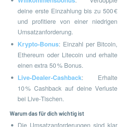
deine erste Einzahlung bis zu 500 €
und profitiere von einer niedrigen
Umsatzanforderung.
Krypto‑Bonus
: Einzahl per Bitcoin,
Ethereum oder Litecoin und erhalte
einen extra 50 % Bonus.
Live‑Dealer‑Cashback
: Erhalte
10 % Cashback auf deine Verluste
bei Live‑Tischen.
Warum das für dich wichtig ist
Die Umsatzanforderungen sind klar