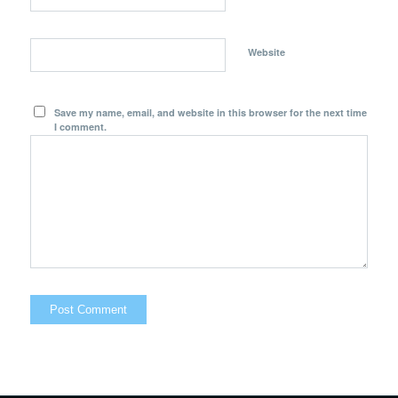
Website
Save my name, email, and website in this browser for the next time
I comment.