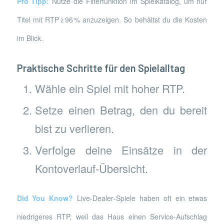
Pro Tipp:
Nutze die Filterfunktion im Spielkatalog, um nur
Titel mit RTP ≥ 96 % anzuzeigen. So behältst du die Kosten
im Blick.
Praktische Schritte für den Spielalltag
Wähle ein Spiel mit hoher RTP.
Setze einen Betrag, den du bereit
bist zu verlieren.
Verfolge deine Einsätze in der
Kontoverlauf‑Übersicht.
Did You Know?
Live‑Dealer‑Spiele haben oft ein etwas
niedrigeres RTP, weil das Haus einen Service‑Aufschlag