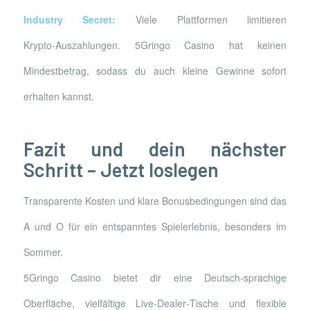
Industry Secret:
Viele Plattformen limitieren
Krypto‑Auszahlungen. 5Gringo Casino hat keinen
Mindestbetrag, sodass du auch kleine Gewinne sofort
erhalten kannst.
Fazit und dein nächster
Schritt – Jetzt loslegen
Transparente Kosten und klare Bonusbedingungen sind das
A und O für ein entspanntes Spielerlebnis, besonders im
Sommer.
5Gringo Casino bietet dir eine Deutsch‑sprachige
Oberfläche, vielfältige Live‑Dealer‑Tische und flexible