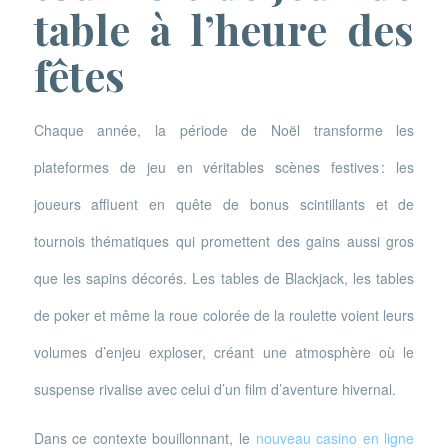
table à l’heure des
fêtes
Chaque année, la période de Noël transforme les
plateformes de jeu en véritables scènes festives : les
joueurs affluent en quête de bonus scintillants et de
tournois thématiques qui promettent des gains aussi gros
que les sapins décorés. Les tables de Blackjack, les tables
de poker et même la roue colorée de la roulette voient leurs
volumes d’enjeu exploser, créant une atmosphère où le
suspense rivalise avec celui d’un film d’aventure hivernal.
Dans ce contexte bouillonnant, le
nouveau casino en ligne