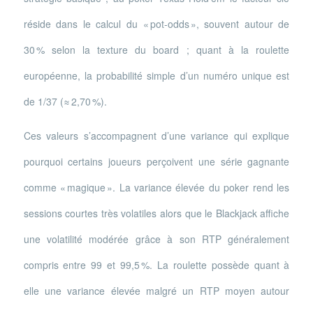
réside dans le calcul du « pot‑odds », souvent autour de
30 % selon la texture du board ; quant à la roulette
européenne, la probabilité simple d’un numéro unique est
de 1/37 (≈ 2,70 %).
Ces valeurs s’accompagnent d’une variance qui explique
pourquoi certains joueurs perçoivent une série gagnante
comme « magique ». La variance élevée du poker rend les
sessions courtes très volatiles alors que le Blackjack affiche
une volatilité modérée grâce à son RTP généralement
compris entre 99 et 99,5 %. La roulette possède quant à
elle une variance élevée malgré un RTP moyen autour