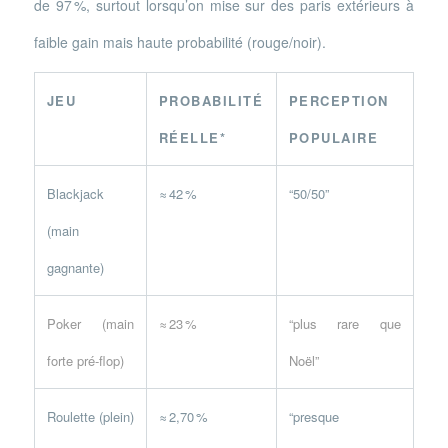
de 97 %, surtout lorsqu’on mise sur des paris extérieurs à
faible gain mais haute probabilité (rouge/noir).
JEU
PROBABILITÉ
PERCEPTION
RÉELLE*
POPULAIRE
Blackjack
≈ 42 %
“50/50”
(main
gagnante)
Poker (main
≈ 23 %
“plus rare que
forte pré‑flop)
Noël”
Roulette (plein)
≈ 2,70 %
“presque