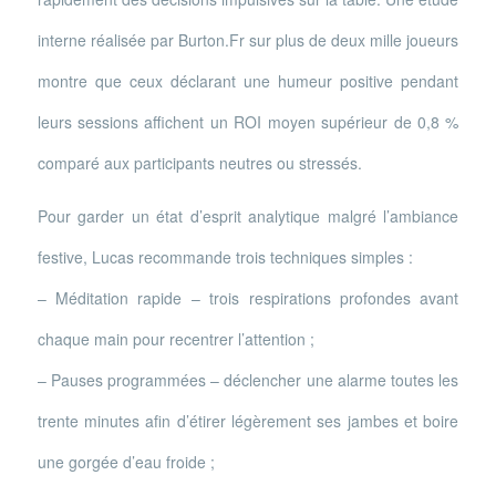
interne réalisée par Burton.Fr sur plus de deux mille joueurs
montre que ceux déclarant une humeur positive pendant
leurs sessions affichent un ROI moyen supérieur de 0,8 %
comparé aux participants neutres ou stressés.
Pour garder un état d’esprit analytique malgré l’ambiance
festive, Lucas recommande trois techniques simples :
– Méditation rapide – trois respirations profondes avant
chaque main pour recentrer l’attention ;
– Pauses programmées – déclencher une alarme toutes les
trente minutes afin d’étirer légèrement ses jambes et boire
une gorgée d’eau froide ;