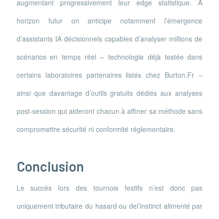
augmentant progressivement leur edge statistique. À
horizon futur on anticipe notamment l’émergence
d’assistants IA décisionnels capables d’analyser millions de
scénarios en temps réel – technologie déjà testée dans
certains laboratoires partenaires listés chez Burton.Fr –
ainsi que davantage d’outils gratuits dédiés aux analyses
post‑session qui aideront chacun à affiner sa méthode sans
compromettre sécurité ni conformité réglementaire.
Conclusion
Le succès lors des tournois festifs n’est donc pas
uniquement tributaire du hasard ou del’instinct alimenté par