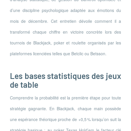
d’une discipline psychologique adaptée aux émotions du
mois de décembre. Cet entretien dévoile comment il a
transformé chaque chiffre en victoire concrète lors des
tournois de Blackjack, poker et roulette organisés par les
plateformes licenciées telles que Betclic ou Betsson.
Les bases statistiques des jeux
de table
Comprendre la probabilité est la première étape pour toute
stratégie gagnante. En Blackjack, chaque main possède
une espérance théorique proche de +0,5 % lorsqu’on suit la
stratégie basique ; au poker Texas Hold’em le facteur clé