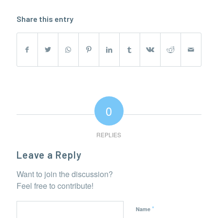
Share this entry
0
REPLIES
Leave a Reply
Want to join the discussion?
Feel free to contribute!
*
Name