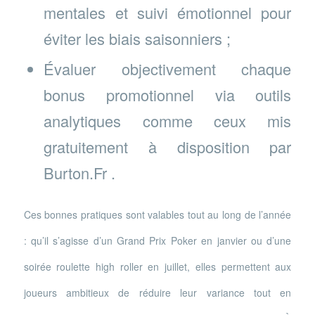
mentales et suivi émotionnel pour
éviter les biais saisonniers ;
Évaluer objectivement chaque
bonus promotionnel via outils
analytiques comme ceux mis
gratuitement à disposition par
Burton.Fr .
Ces bonnes pratiques sont valables tout au long de l’année
: qu’il s’agisse d’un Grand Prix Poker en janvier ou d’une
soirée roulette high roller en juillet, elles permettent aux
joueurs ambitieux de réduire leur variance tout en