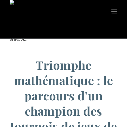
You are here:
Home
/
Uncategorized
/
Triomphe mathématique : le parcours d’un champion des tournois
de jeux de...
Triomphe
mathématique : le
parcours d’un
champion des
tournois de jeux de