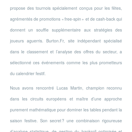
propose des tournois spécialement conçus pour les fêtes,
agrémentés de promotions « free‑spin » et de cash‑back qui
donnent un souffle supplémentaire aux stratégies des
joueurs aguerris. Burton.Fr, site indépendant spécialisé
dans le classement et l’analyse des offres du secteur, a
sélectionné ces événements comme les plus prometteurs
du calendrier festif.
Nous avons rencontré Lucas Martin, champion reconnu
dans les circuits européens et maître d’une approche
purement mathématique pour dominer les tables pendant la
saison festive. Son secret ? une combinaison rigoureuse
d’analyse statistique, de gestion du bankroll optimisée et