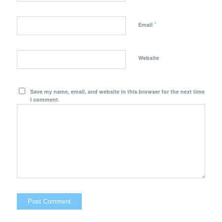
*
Email
Website
Save my name, email, and website in this browser for the next time
I comment.