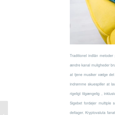
Traditionel indlån metoder 
ændre kanal muligheder bru
at tjene musiker vælge de
indrømme skuespiller at la
rigeligt tilgængelig , ink
Sigebet fordøjer multipl
Pågående Kampanje Og Veldig Viktig
deltager. Kryptovaluta fana
Person Plan • Norge Spin & Win