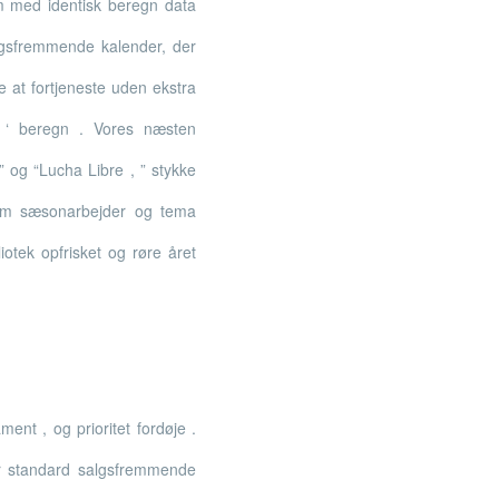
am med identisk beregn data
lgsfremmende kalender, der
e at fortjeneste uden ekstra
r ‘ beregn . Vores næsten
 og “Lucha Libre , ” stykke
efilm sæsonarbejder og tema
iotek opfrisket og røre året
ament , og prioritet fordøje .
ær standard salgsfremmende