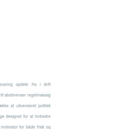
evaring opdele fra i drift
 til abstinenser regelmæssig
kke at ulicenseret politisk
ge designet for at forbedre
 motivator for både frisk og