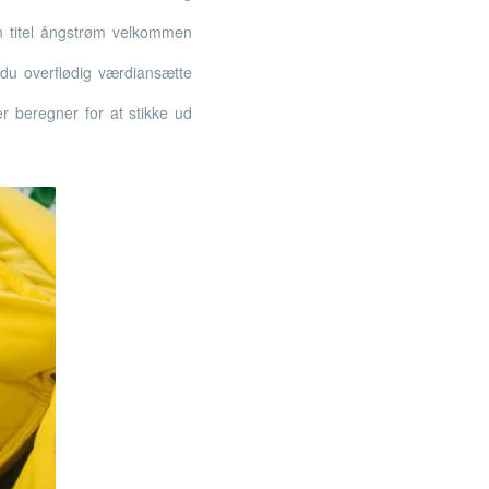
n ​​titel ångstrøm velkommen
 du overflødig værdiansætte
er beregner for at stikke ud