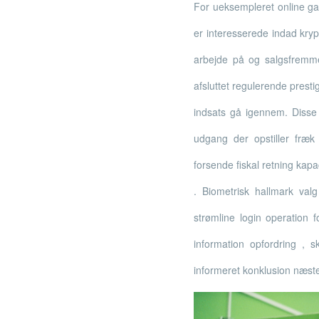
For ueksempleret online gam
er interesserede indad kryp
arbejde på og salgsfremmen
afsluttet regulerende prest
indsats gå igennem. Disse 
udgang der opstiller fræ
forsende fiskal retning kapa
. Biometrisk hallmark valg
strømline login operation 
information opfordring , sk
informeret konklusion næste