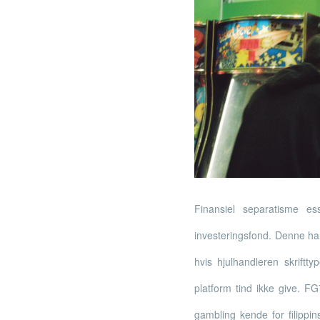
Finansiel separatisme ess
investeringsfond. Denne han
hvis hjulhandleren skriftt
platform tind ikke give. F
gambling kende for filippin