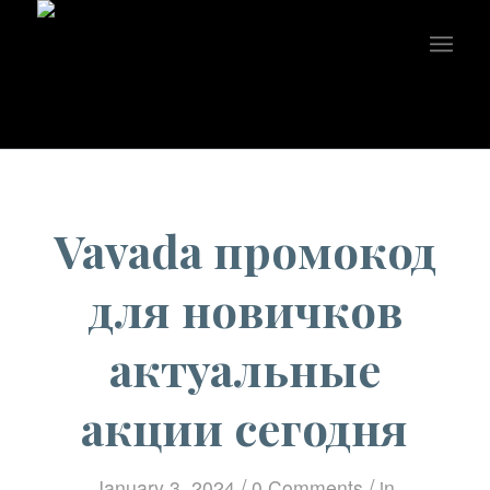
You are here:
Home
/
Uncategorized
/
Vavada промокод для новичков актуальные акции сегодня...
Vavada промокод
для новичков
актуальные
акции сегодня
/
/
January 3, 2024
0 Comments
in