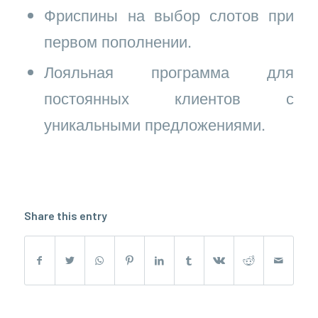
Фриспины на выбор слотов при
первом пополнении.
Лояльная программа для
постоянных клиентов с
уникальными предложениями.
Share this entry