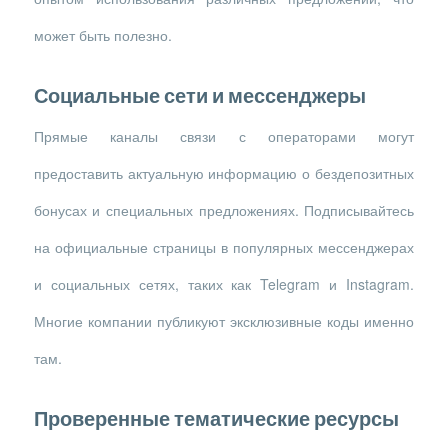
может быть полезно.
Социальные сети и мессенджеры
Прямые каналы связи с операторами могут
предоставить актуальную информацию о бездепозитных
бонусах и специальных предложениях. Подписывайтесь
на официальные страницы в популярных мессенджерах
и социальных сетях, таких как Telegram и Instagram.
Многие компании публикуют эксклюзивные коды именно
там.
Проверенные тематические ресурсы