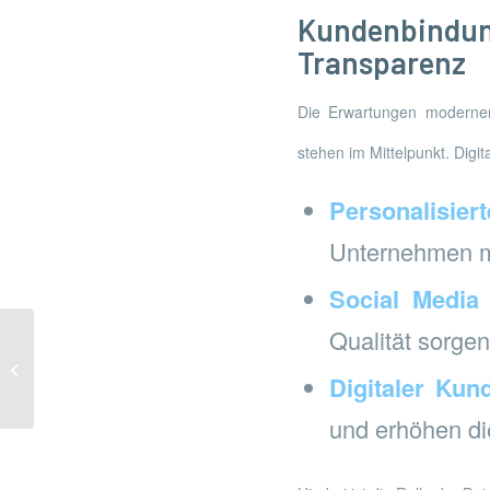
Kundenbindun
Transparenz
Die Erwartungen moderner 
stehen im Mittelpunkt. Digit
Personalisier
Unternehmen m
Social Media
Qualität sorgen
Die Zukunft des Online-Glücksspiels:
Innovationen, Regulierung und
Digitaler Kun
Vertrau...
und erhöhen di