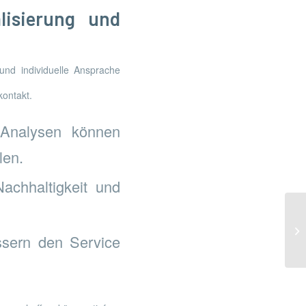
lisierung und
und individuelle Ansprache
kontakt.
 Analysen können
len.
achhaltigkeit und
Na
Ma
sern den Service
Ei