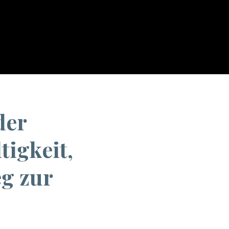
tale Innovationen in der Lebensmittelbranche: Nachhaltigkeit, Kundenbindung...
der
igkeit,
g zur