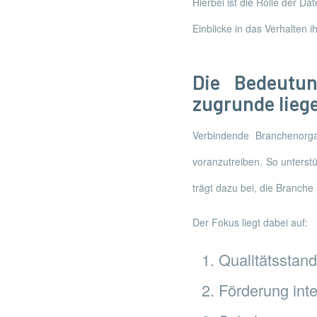
Hierbei ist die Rolle der Da
Einblicke in das Verhalten
Die Bedeutu
zugrunde lieg
Verbindende Branchenorgan
voranzutreiben. So unterstü
trägt dazu bei, die Branch
Der Fokus liegt dabei auf:
Qualitätsstanda
Förderung int