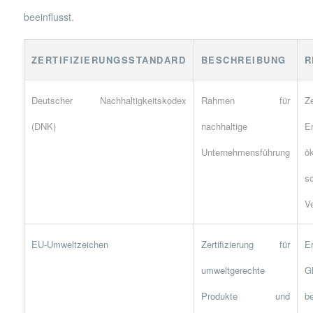
beeinflusst.
ZERTIFIZIERUNGSSTANDARD
BESCHREIBUNG
R
Deutscher Nachhaltigkeitskodex
Rahmen für
Ze
(DNK)
nachhaltige
E
Unternehmensführung
ö
so
V
EU-Umweltzeichen
Zertifizierung für
E
umweltgerechte
Gl
Produkte und
b