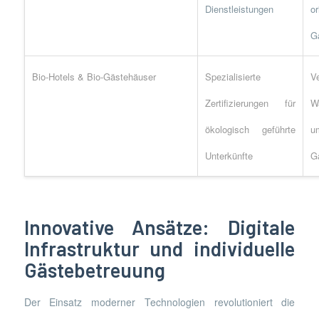
Dienstleistungen
or
G
Bio-Hotels & Bio-Gästehäuser
Spezialisierte
Ve
Zertifizierungen für
W
ökologisch geführte
u
Unterkünfte
G
Innovative Ansätze: Digitale
Infrastruktur und individuelle
Gästebetreuung
Der Einsatz moderner Technologien revolutioniert die