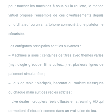
pour toucher les machines à sous ou la roulette, le monde
virtuel propose l’ensemble de ces divertissements depuis
un ordinateur ou un smartphone connecté à une plateforme
sécurisée.
Les catégories principales sont les suivantes :
– Machines à sous : centaines de titres avec thèmes variés
(mythologie grecque, films cultes…) et plusieurs lignes de
paiement simultanées ;
– Jeux de table : blackjack, baccarat ou roulette classiques
où chaque main suit des règles strictes ;
– Live dealer : croupiers réels diffusés en streaming HD qui
permettent d’interagir comme dans un vrai salon de jeu.