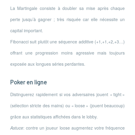
La Martingale consiste à doubler sa mise après chaque
perte jusqu’à gagner ; très risquée car elle nécessite un
capital important.
Fibonacci suit plutôt une séquence additive (+1,+1,+2,+3…)
offrant une progression moins agressive mais toujours
exposée aux longues séries perdantes.
Poker en ligne
Distinguerez rapidement si vos adversaires jouent « tight »
(sélection stricte des mains) ou « loose » (jouent beaucoup)
grâce aux statistiques affichées dans le lobby.
Astuce
: contre un joueur loose augmentez votre fréquence