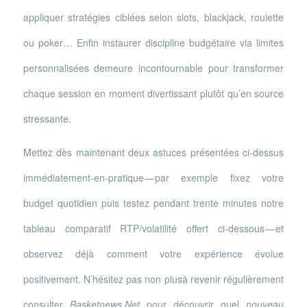
appliquer stratégies ciblées selon slots, blackjack, roulette
ou poker… Enfin instaurer discipline budgétaire via limites
personnalisées demeure incontournable pour transformer
chaque session en moment divertissant plutôt qu’en source
stressante.
Mettez dès maintenant deux astuces présentées ci‑dessus
immédiatement‐en‐pratique — par exemple fixez votre
budget quotidien puis testez pendant trente minutes notre
tableau comparatif RTP/volatilité offert ci-dessous — et
observez déjà comment votre expérience évolue
positivement.​ N’hésitez pas non plusà revenir régulièrement
consulter
Basketnews.Net
pour découvrir quel
nouveau