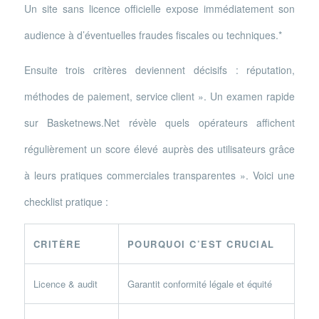
Un site sans licence officielle expose immédiatement son
audience à d’éventuelles fraudes fiscales ou techniques.*
Ensuite trois critères deviennent décisifs : réputation,
méthodes de paiement, service client ». Un examen rapide
sur Basketnews.Net révèle quels opérateurs affichent
régulièrement un score élevé auprès des utilisateurs grâce
à leurs pratiques commerciales transparentes ». Voici une
checklist pratique :
CRITÈRE
POURQUOI C’EST CRUCIAL
Licence & audit
Garantit conformité légale et équité