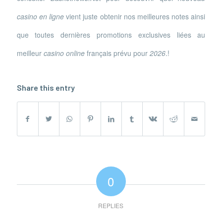
casino en ligne
vient juste obtenir nos meilleures notes ainsi
que toutes dernières promotions exclusives liées au
meilleur
casino online
français prévu pour
2026
.!
Share this entry
0
REPLIES