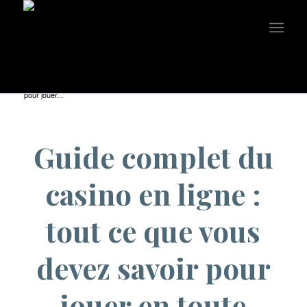
You are here:
Home
/
Uncategorized
/
Guide complet du casino en ligne : tout ce que vous devez savoir
pour jouer...
Guide complet du
casino en ligne :
tout ce que vous
devez savoir pour
jouer en toute