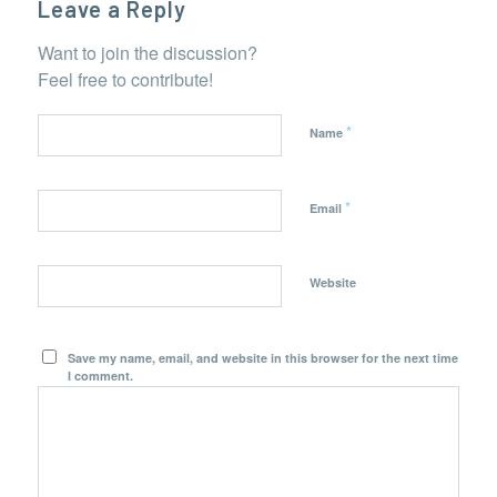
Leave a Reply
Want to join the discussion?
Feel free to contribute!
*
Name
*
Email
Website
Save my name, email, and website in this browser for the next time
I comment.