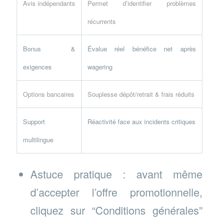
Avis indépendants
Permet d’identifier problèmes
récurrents
Bonus &
Évalue réel bénéfice net après
exigences
wagering
Options bancaires
Souplesse dépôt/retrait & frais réduits
Support
Réactivité face aux incidents critiques
multilingue
Astuce pratique : avant même
d’accepter l’offre promotionnelle,
cliquez sur “Conditions générales”