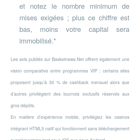
et notez le nombre minimum de
mises exigées ; plus ce chiffre est
bas, moins votre capital sera
immobilisé.*
Les avis publiés sur Basketnews.Net offrent également une
vision comparative entre programmes VIP : certains sites
proposent jusqu’à 30 % de cashback mensuel alors que
d’autres privilégient des tournois exclusifs réservés aux
gros dépôts.
En matière d’expérience mobile, privilégiez les casinos
intégrant HTML5 natif qui fonctionnent sans téléchargement