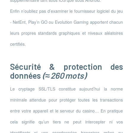
supplémentaire tant sous iOS que sous Android.
Enfin n’oubliez pas d’examiner le fournisseur logiciel du jeu
‑ NetEnt, Play’n GO ou Evolution Gaming apportent chacun
leurs propres standards graphiques et niveaux aléatoires
certifiés.
Sécurité & protection des
données
(≈ 260 mots)
Le cryptage SSL/TLS constitue aujourd’hui la norme
minimale attendue pour protéger toutes les transactions
entre votre appareil et le serveur du casino… En pratique
cela signifie qu’un tiers ne peut intercepter ni vos
identifiants ni vos coordonnées bancaires grâce au