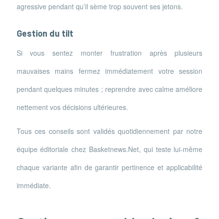
agressive pendant qu’il sème trop souvent ses jetons.
Gestion du tilt
Si vous sentez monter frustration après plusieurs
mauvaises mains fermez immédiatement votre session
pendant quelques minutes ; reprendre avec calme améliore
nettement vos décisions ultérieures.
Tous ces conseils sont validés quotidiennement par notre
équipe éditoriale chez Basketnews.Net, qui teste lui‑même
chaque variante afin de garantir pertinence et applicabilité
immédiate.