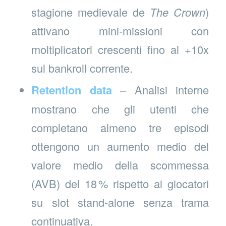
stagione medievale de
The Crown
)
attivano mini‑missioni con
moltiplicatori crescenti fino al +10x
sul bankroll corrente.
Retention data
– Analisi interne
mostrano che gli utenti che
completano almeno tre episodi
ottengono un aumento medio del
valore medio della scommessa
(AVB) del 18 % rispetto ai giocatori
su slot stand‑alone senza trama
continuativa.