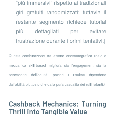
“più immersivi” rispetto ai tradizionali
giri gratuiti randomizzati; tuttavia il
restante segmento richiede tutorial
più dettagliati per evitare
frustrazione durante i primi tentativi.|
Questa combinazione tra azione cinematografica reale e
meccanica skill-based migliora sia l’engagement sia la
percezione dell’equità, poiché i risultati dipendono
dall’abilità piuttosto che dalla pura casualità dei rulli rotanti.\
Cashback Mechanics: Turning
Thrill into Tangible Value