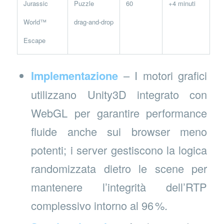
Jurassic
Puzzle
60
+4 minuti
World™
drag‑and‑drop
Escape
Implementazione
– I motori grafici
utilizzano Unity3D integrato con
WebGL per garantire performance
fluide anche sui browser meno
potenti; i server gestiscono la logica
randomizzata dietro le scene per
mantenere l’integrità dell’RTP
complessivo intorno al 96 %.