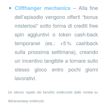
Cliffhanger mechanics
– Alla fine
dell’episodio vengono offerti “bonus
misteriosi” sotto forma di crediti free
spin aggiuntivi o token cash‑back
temporanei (es.: +5 % cashback
sulla prossima settimana), creando
un incentivo tangibile a tornare sullo
stesso gioco entro pochi giorni
lavorativi.
Un elenco rapido dei benefici evidenziati dalle review su
Adriaraceway evidenzia: