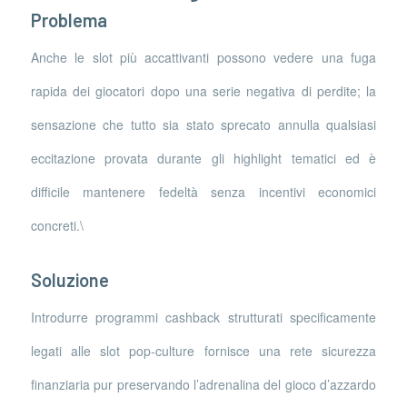
Problema
Anche le slot più accattivanti possono vedere una fuga
rapida dei giocatori dopo una serie negativa di perdite; la
sensazione che tutto sia stato sprecato annulla qualsiasi
eccitazione provata durante gli highlight tematici ed è
difficile mantenere fedeltà senza incentivi economici
concreti.\
Soluzione
Introdurre programmi cashback strutturati specificamente
legati alle slot pop‑culture fornisce una rete sicurezza
finanziaria pur preservando l’adrenalina del gioco d’azzardo