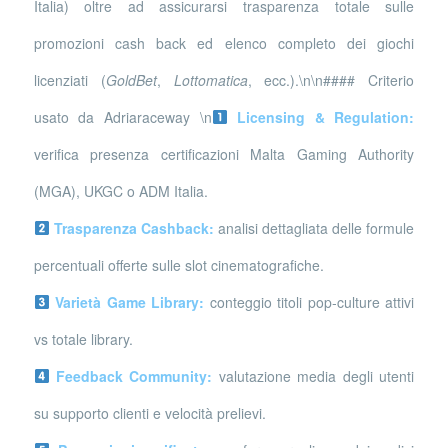
Italia) oltre ad assicurarsi trasparenza totale sulle
promozioni cash back ed elenco completo dei giochi
licenziati (
GoldBet
,
Lottomatica
, ecc.).\n\n#### Criterio
usato da Adriaraceway \n
Licensing & Regulation:
verifica presenza certificazioni Malta Gaming Authority
(MGA), UKGC o ADM Italia.
Trasparenza Cashback:
analisi dettagliata delle formule
percentuali offerte sulle slot cinematografiche.
Varietà Game Library:
conteggio titoli pop‑culture attivi
vs totale library.
Feedback Community:
valutazione media degli utenti
su supporto clienti e velocità prelievi.