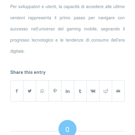
Per sviluppatori e utenti, la capacità di accedere alle ultime
versioni rappresenta il primo passo per navigare con
successo nell’universo del gaming mobile, segnando il
progresso tecnologico e le tendenze di consumo dell’era
digitale.
Share this entry
0