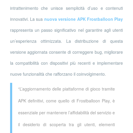
intrattenimento che unisce semplicità d’uso e contenuti
innovativi. La sua
nuova versione APK Frostballoon Play
rappresenta un passo significativo nel garantire agli utenti
un’esperienza ottimizzata. La distribuzione di questa
versione aggiornata consente di correggere bug, migliorare
la compatibilità con dispositivi più recenti e implementare
nuove funzionalità che rafforzano il coinvolgimento.
“L’aggiornamento delle piattaforme di gioco tramite
APK definitivi, come quello di Frostballoon Play, è
essenziale per mantenere l’affidabilità del servizio e
il desiderio di scoperta tra gli utenti, elementi