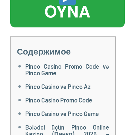
OYNA
Содержимое
Pinco Casino Promo Code və
Pinco Game
Pinco Casino və Pinco Az
Pinco Casino Promo Code
Pinco Casino və Pinco Game
Bələdci üçün Pinco Online
Kazino (Пинко) 2026 –