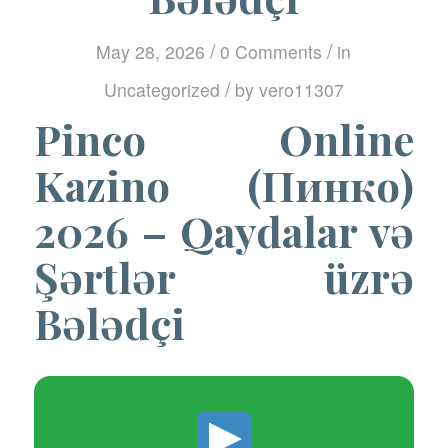
/
/
May 28, 2026
0 Comments
in
/
Uncategorized
by
vero11307
Pinco Online
Kazino (Пинко)
2026 – Qaydalar və
Şərtlər üzrə
Bələdçi