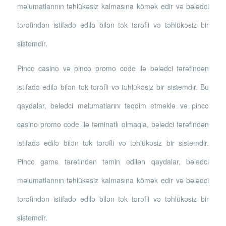
məlumatlarının təhlükəsiz kalmasına kömək edir və bələdci
tərəfindən istifadə edilə bilən tək tərəfli və təhlükəsiz bir
sistemdir.
Pinco casino və pinco promo code ilə bələdci tərəfindən
istifadə edilə bilən tək tərəfli və təhlükəsiz bir sistemdir. Bu
qaydalar, bələdci məlumatlarını təqdim etməklə və pinco
casino promo code ilə təminatlı olmaqla, bələdci tərəfindən
istifadə edilə bilən tək tərəfli və təhlükəsiz bir sistemdir.
Pinco game tərəfindən təmin edilən qaydalar, bələdci
məlumatlarının təhlükəsiz kalmasına kömək edir və bələdci
tərəfindən istifadə edilə bilən tək tərəfli və təhlükəsiz bir
sistemdir.