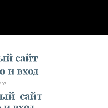
Пинко казино – Официальный сайт Pinco играть онлайн | Зеркало и вход...
ый сайт
о и вход
307
ый сайт
 и вход