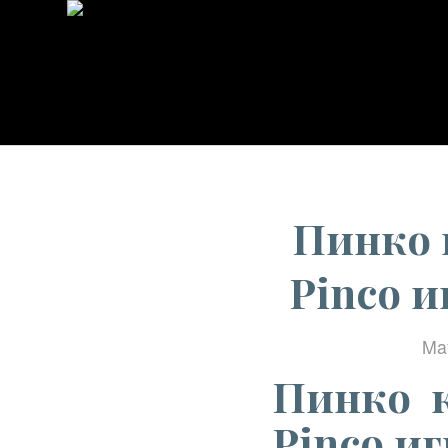
Пинко 
Pinco и
Ma
Пинко 
Pinco иг