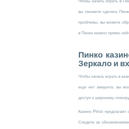
Чтобы начать играть в П
вы сможете сделать Пинко
проблемы, вы можете обра
в Пинко казино прямо сей
Пинко казин
Зеркало и в
Чтобы начать играть в ка
еще нет аккаунта, вы мо
доступ к широкому спектр
Казино Pinco предлагает
Следите за обновлениями