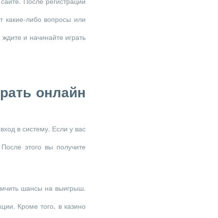
сайте. После регистрации
ут какие-либо вопросы или
 ждите и начинайте играть
грать онлайн
ход в систему. Если у вас
 После этого вы получите
личить шансы на выигрыш.
ии. Кроме того, в казино