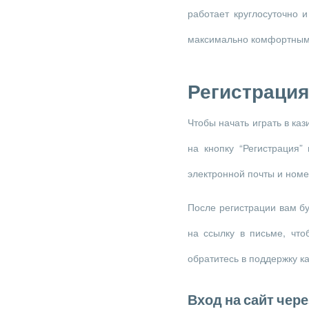
работает круглосуточно 
максимально комфортным
Регистрация
Чтобы начать играть в ка
на кнопку “Регистрация
электронной почты и номе
После регистрации вам б
на ссылку в письме, что
обратитесь в поддержку к
Вход на сайт чере