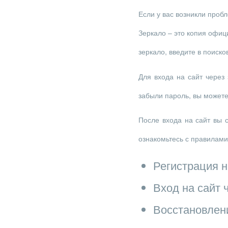
Если у вас возникли проб
Зеркало – это копия офици
зеркало, введите в поиско
Для входа на сайт через
забыли пароль, вы можете
После входа на сайт вы с
ознакомьтесь с правилами
Регистрация 
Вход на сайт 
Восстановлен