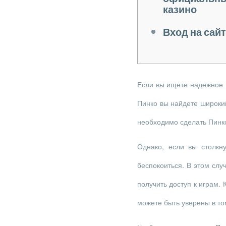
казино
Вход на сайт
Если вы ищете надежное 
Пинко вы найдете широкий
необходимо сделать Пинко
Однако, если вы столкн
беспокоиться. В этом слу
получить доступ к играм.
можете быть уверены в том