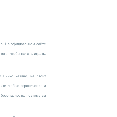
ор. На официальном сайте
ого, чтобы начать играть,
 Пинко казино, не стоит
бойти любые ограничения и
 безопасность, поэтому вы