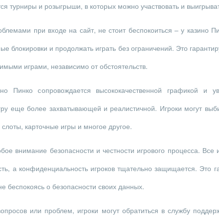
ся турниры и розыгрыши, в которых можно участвовать и выигрыва
облемами при входе на сайт, не стоит беспокоиться – у казино Пи
ые блокировки и продолжать играть без ограничений. Это гарантиру
имыми играми, независимо от обстоятельств.
но Пинко сопровождается высококачественной графикой и ув
гру еще более захватывающей и реалистичной. Игроки могут выби
 слоты, карточные игры и многое другое.
обое внимание безопасности и честности игрового процесса. Все 
сть, а конфиденциальность игроков тщательно защищается. Это га
не беспокоясь о безопасности своих данных.
вопросов или проблем, игроки могут обратиться в службу поддерж