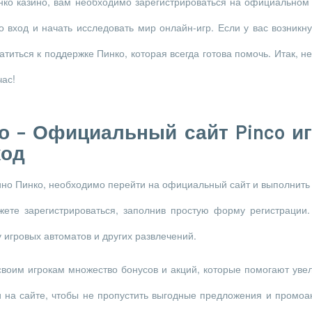
инко казино, вам необходимо зарегистрироваться на официальном 
 вход и начать исследовать мир онлайн-игр. Если у вас возникн
титься к поддержке Пинко, которая всегда готова помочь. Итак, не
час!
о – Официальный сайт Pinco и
ход
зино Пинко, необходимо перейти на официальный сайт и выполнить в
жете зарегистрироваться, заполнив простую форму регистрации.
у игровых автоматов и других развлечений.
 своим игрокам множество бонусов и акций, которые помогают уве
 на сайте, чтобы не пропустить выгодные предложения и промоакц