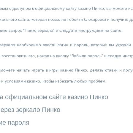
лемы с доступом к официальному сайту казино Пинко, вы можете ис
ального сайта, которая позволяет обойти блокировки и получить д
вике запрос “Пинко зеркало” и следуйте инструкциям на сайте.
 зеркало необходимо ввести логин и пароль, которые вы указали 
 восстановить его, нажав на кнопку “Забыли пароль” и следуя инст
можете начать играть в игры казино Пинко, делать ставки и пол
 и условиями казино, чтобы избежать любых проблем.
на официальном сайте казино Пинко
через зеркало Пинко
ие пароля