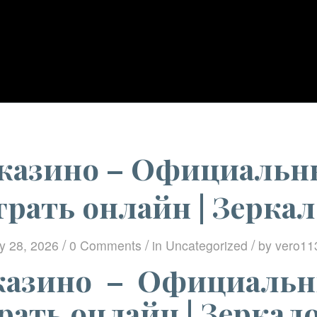
You are here:
Home
/
Uncategorized
/
казино – Официальн
грать онлайн | Зеркал
/
/
/
y 28, 2026
0 Comments
in
Uncategorized
by
vero11
казино – Официальн
рать онлайн | Зеркало